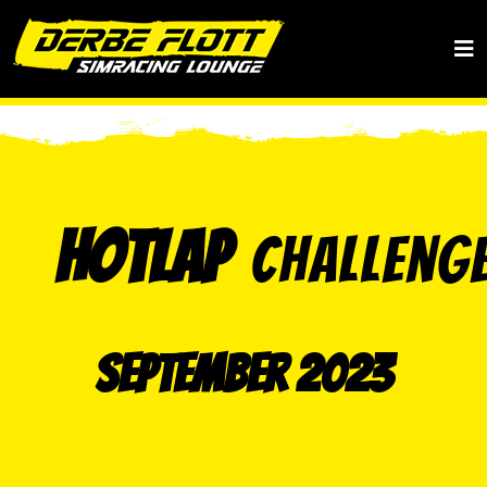
+49 40 36848969
boxencrew@derbeflott.de
Hotlap
Challeng
September 2023