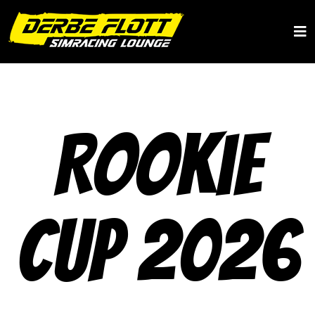
+49 40 36848969
boxencrew@derbeflott.de
Rookie
Cup 2026