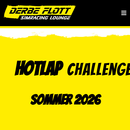
+49 40 36848969
boxencrew@derbeflott.de
Hotlap
Challeng
Sommer 2026